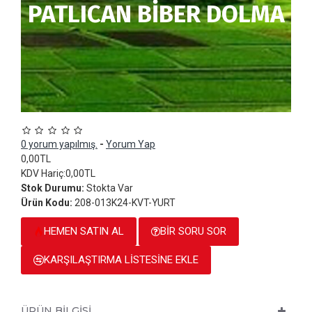
PATLICAN BİBER DOLMA
0 yorum yapılmış.
-
Yorum Yap
0,00TL
KDV Hariç:0,00TL
Stok Durumu:
Stokta Var
Ürün Kodu:
208-013K24-KVT-YURT
HEMEN SATIN AL
BIR SORU SOR
KARŞILAŞTIRMA LISTESINE EKLE
ÜRÜN BILGISI