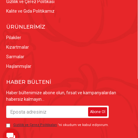
Gizlilik ve Çerez Politikası
Kalite ve Gıda Politikamız
ÜRÜNLERİMİZ
Pilakiler
Kızartmalar
Sarmalar
Haşlanmışlar
HABER BÜLTENİ
Haber bültenimize abone olun, fırsat ve kampanyalardan
habersiz kalmayın...
Abone Ol
Gizlilik ve Çerez Politikaları
'ni okudum ve kabul ediyorum.