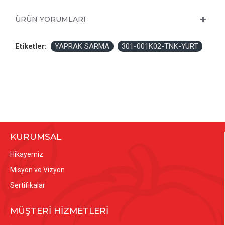
ÜRÜN YORUMLARI
Etiketler:
YAPRAK SARMA
301-001K02-TNK-YURT
KURUMSAL
Hikayemiz
Misyon ve Vizyon
Sertifikalar
MÜŞTERİ HİZMETLERİ