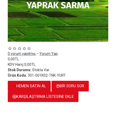
YAPRAK SARMA
0 yorum yapılmış.
-
Yorum Yap
0,00TL
KDV Hariç:0,00TL
Stok Durumu:
Stokta Var
Ürün Kodu:
301-001K02-TNK-YURT
HEMEN SATIN AL
BIR SORU SOR
KARŞILAŞTIRMA LISTESINE EKLE